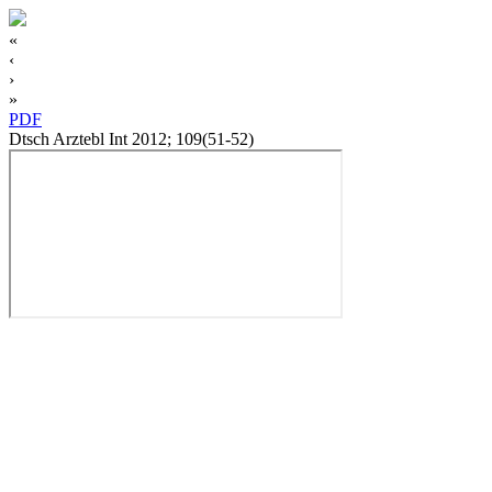
«
‹
›
»
PDF
Dtsch Arztebl Int 2012; 109(51-52)