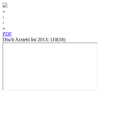
«
‹
›
»
PDF
Dtsch Arztebl Int 2013; 110(18)