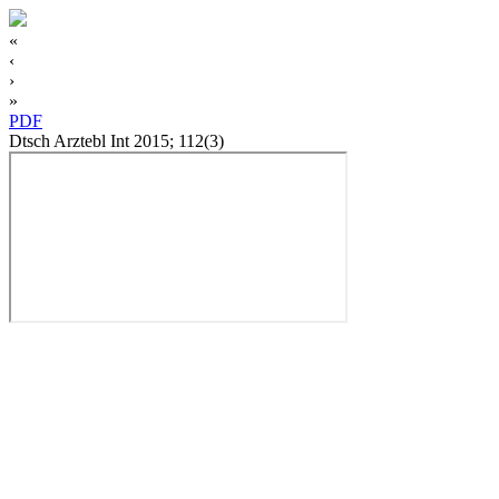
«
‹
›
»
PDF
Dtsch Arztebl Int 2015; 112(3)