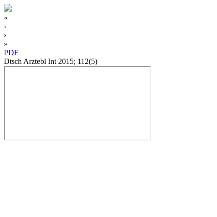
«
‹
›
»
PDF
Dtsch Arztebl Int 2015; 112(5)