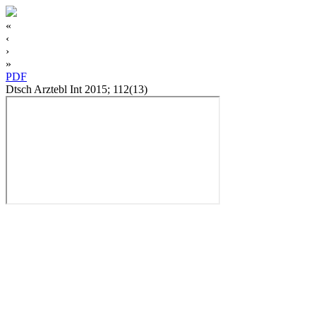
«
‹
›
»
PDF
Dtsch Arztebl Int 2015; 112(13)