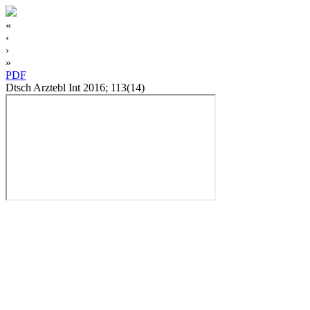
«
‹
›
»
PDF
Dtsch Arztebl Int 2016; 113(14)