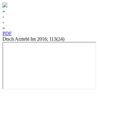
«
‹
›
»
PDF
Dtsch Arztebl Int 2016; 113(24)