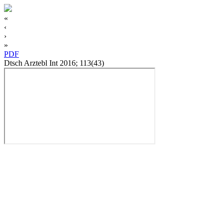
«
‹
›
»
PDF
Dtsch Arztebl Int 2016; 113(43)