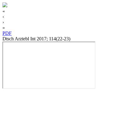
«
‹
›
»
PDF
Dtsch Arztebl Int 2017; 114(22-23)