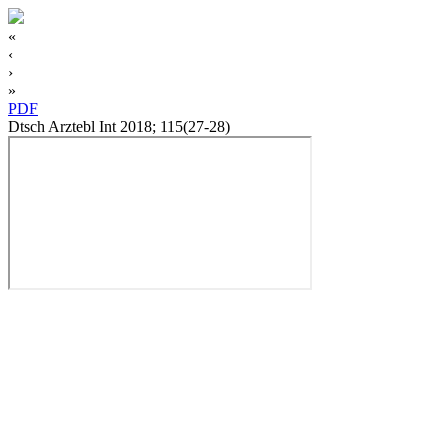
«
‹
›
»
PDF
Dtsch Arztebl Int 2018; 115(27-28)