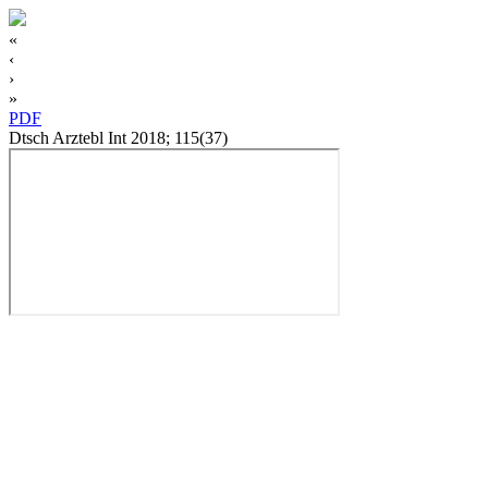
«
‹
›
»
PDF
Dtsch Arztebl Int 2018; 115(37)