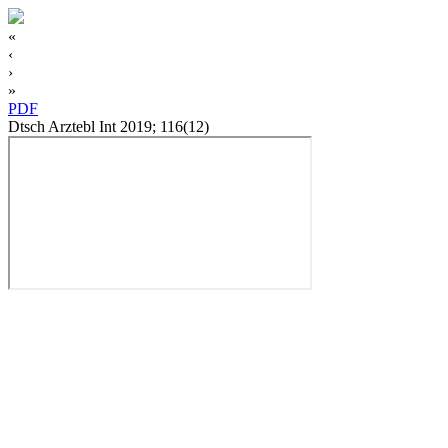
«
‹
›
»
PDF
Dtsch Arztebl Int 2019; 116(12)