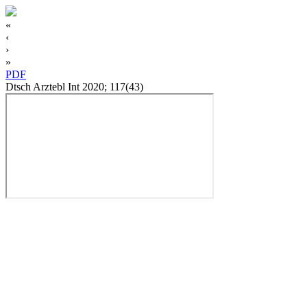
«
‹
›
»
PDF
Dtsch Arztebl Int 2020; 117(43)