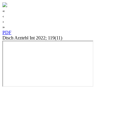
«
‹
›
»
PDF
Dtsch Arztebl Int 2022; 119(11)