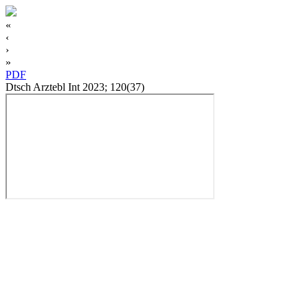
«
‹
›
»
PDF
Dtsch Arztebl Int 2023; 120(37)