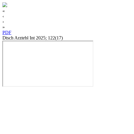
«
‹
›
»
PDF
Dtsch Arztebl Int 2025; 122(17)