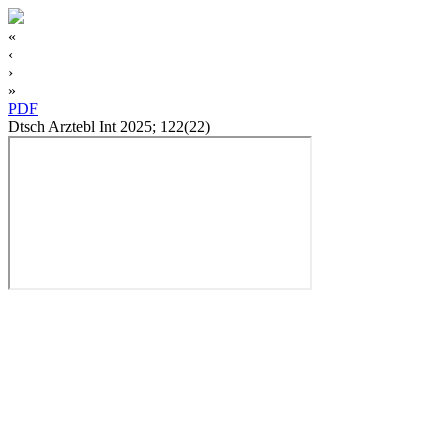
«
‹
›
»
PDF
Dtsch Arztebl Int 2025; 122(22)