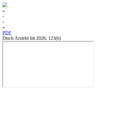
«
‹
›
»
PDF
Dtsch Arztebl Int 2026; 123(6)