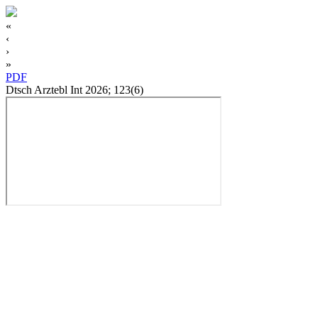
«
‹
›
»
PDF
Dtsch Arztebl Int 2026; 123(6)