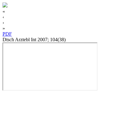
«
‹
›
»
PDF
Dtsch Arztebl Int 2007; 104(38)